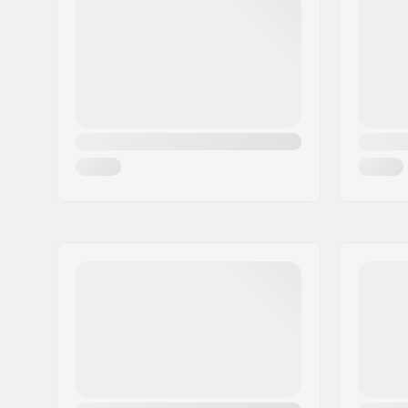
Griptape:
Pre-gripp
Postort:
Olomouc
Truck typ:
Inverteret
Land:
Tjeckien
Truckstorlek:
152mm (6
Truck gummi:
92A, SHR