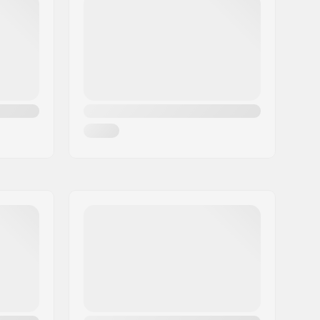
Medium
Freestyle
, Freeride
100 kg