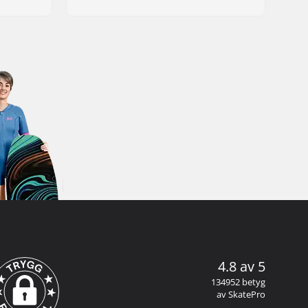
4.8 av 5
134952 betyg
av SkatePro