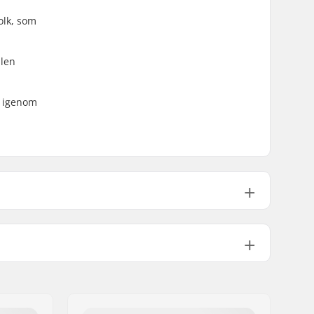
olk, som
 len
a igenom
70mm
51mm
78A
PU gjutet
ABEC-7