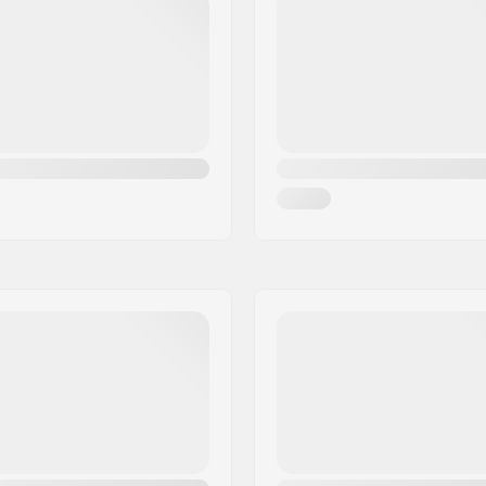
ed
Konkav:
 kingpin
Åknings stil:
")
Max. vikt på förare: