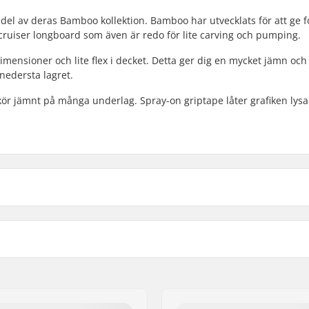
del av deras Bamboo kollektion. Bamboo har utvecklats för att ge f
av cruiser longboard som även är redo för lite carving och pumping.
imensioner och lite flex i decket. Detta ger dig en mycket jämn och
nedersta lagret.
 kör jämnt på många underlag. Spray-on griptape låter grafiken lys
2cm)
Hjul diameter:
)
Hjulbredd:
gs
Hjul hårdhet:
-lags
Hjulmaterial:
k-tail
Kullager precision: