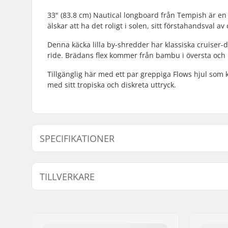
33" (83.8 cm) Nautical longboard från Tempish är en 
älskar att ha det roligt i solen, sitt förstahandsval 
Denna käcka lilla by-shredder har klassiska cruiser-d
ride. Brädans flex kommer från bambu i översta och 
Tillgänglig här med ett par greppiga Flows hjul som
med sitt tropiska och diskreta uttryck.
SPECIFIKATIONER
Deck bredd:
8.75" (22.
TILLVERKARE
Deck längd:
33" (83cm
Deck material:
Lönn, 5-la
Namn:
TEMPISH s.r.o.
Ytterligare material:
Bambus, 2
Gatuadress:
Bratrí Wolfu 495/16
Bräda specifikationer:
Dubbel kic
Postnummer:
779 00