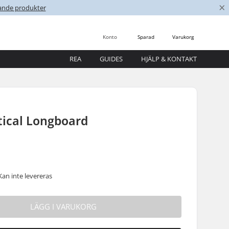
×
nande produkter
Konto
Sparad
Varukorg
REA
GUIDES
HJÄLP & KONTAKT
tical Longboard
Kan inte levereras
LÄGG I VARUKORG