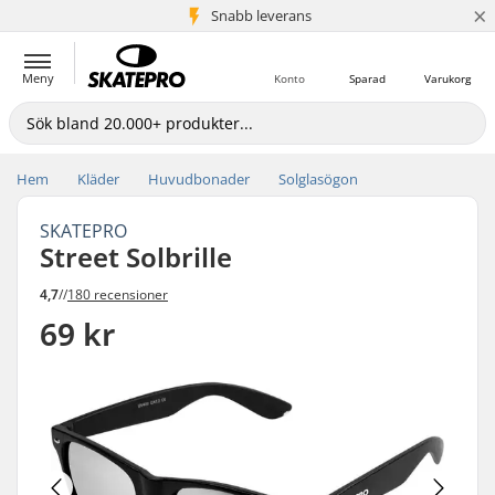
×
Snabb leverans
5+ milj. kunder
Meny
Konto
Sparad
Varukorg
Hem
Kläder
Huvudbonader
Solglasögon
SKATEPRO
Street Solbrille
4,7
//
180 recensioner
69 kr