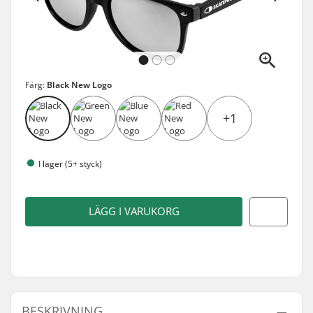
Färg:
Black New Logo
+1
I lager (5+ styck)
LÄGG I VARUKORG
BESKRIVNING