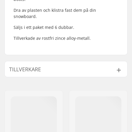
Dra av plasten och klistra fast dem på din
snowboard.
Säljs i ett paket med 6 dubbar.
Tillverkade av rostfri zince alloy-metall.
TILLVERKARE
Namn:
JA-Distribution ApS
Gatuadress:
Sejrs Alle 2, 8240 Risskov
Postnummer:
8240
Postort:
Risskov
Land:
Danmark