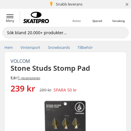
×
Snabb leverans
5+ milj. kunder
Meny
Konto
Sparad
Varukorg
Hem
Vintersport
Snowboards
Tillbehör
VOLCOM
Stone Studs Stomp Pad
5,0
//
1 recensioner
239 kr
289 kr
SPARA
50 kr