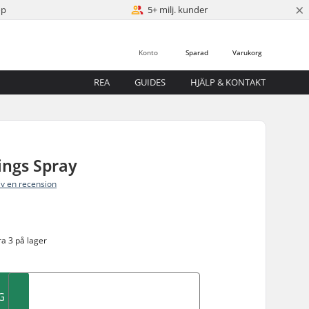
×
öp
5+ milj. kunder
Konto
Sparad
Varukorg
REA
GUIDES
HJÄLP & KONTAKT
ings Spray
iv en recension
a 3 på lager
G