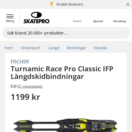
×
Snabb leverans
5+ milj. kunder
Meny
Konto
Sparad
Varukorg
Hem
Vintersport
Längd
Bindningar
Klassisk
FISCHER
Turnamic Race Pro Classic IFP
Längdskidbindningar
5,0
//
21 recensioner
1199 kr