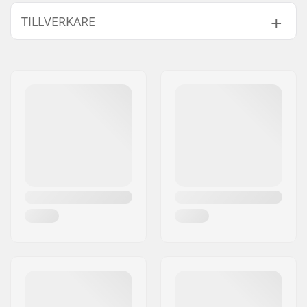
Skid Typ:
Klassisk
TILLVERKARE
Kompatibla pjäxor:
NNN, Prolink (NNN),
Turnamic (NNN)
Namn:
Fischer Sports GmbH
Vikt - per par:
200g
Gatuadress:
Fischerstraße 8
Monterings Plates För
IFP Turnamic Plate
Postnummer:
4910
Dessa Bindningar:
Postort:
Ried im Innkreis
Land:
Österrike