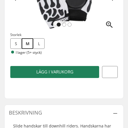
Storlek
S
M
L
I lager (5+ styck)
LÄGG I VARUKORG
BESKRIVNING
Slide handskar till downhill riders. Handskarna har