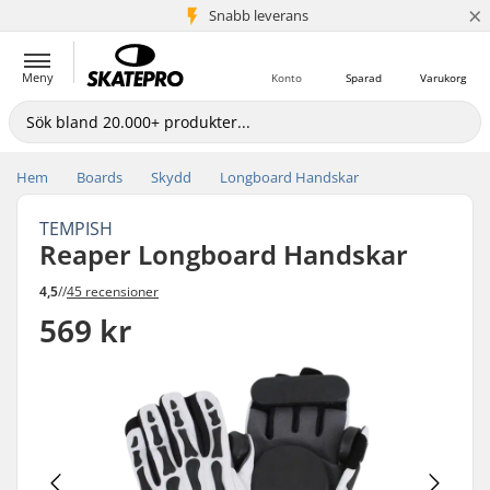
×
Snabb leverans
5+ milj. kunder
Meny
Konto
Sparad
Varukorg
Hem
Boards
Skydd
Longboard Handskar
TEMPISH
Reaper Longboard Handskar
4,5
//
45 recensioner
569 kr