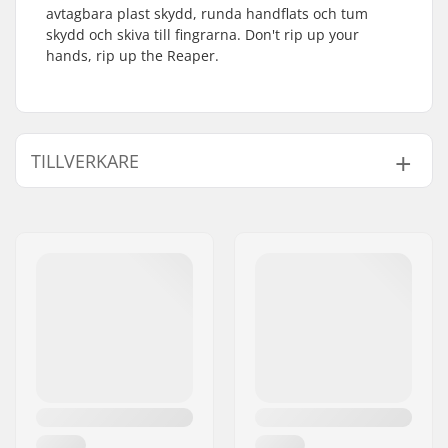
avtagbara plast skydd, runda handflats och tum
skydd och skiva till fingrarna. Don't rip up your
hands, rip up the Reaper.
TILLVERKARE
Namn:
TEMPISH s.r.o.
Gatuadress:
Bratrí Wolfu 495/16
Postnummer:
779 00
Postort:
Olomouc
Land:
Tjeckien