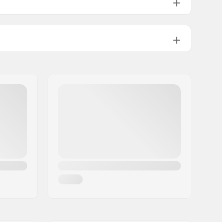
40 mm
PU gjutet
Inbyggda
100mm
Ingen Plate Förmonterad
24mm
Standard (2)
Frirullningsvev
Inkluderat
Delvis samlad
vikt:
Up to 115 kg