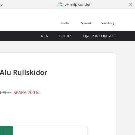
×
öp
5+ milj. kunder
Konto
Sparad
Varukorg
REA
GUIDES
HJÄLP & KONTAKT
Alu Rullskidor
199 kr
SPARA
700 kr