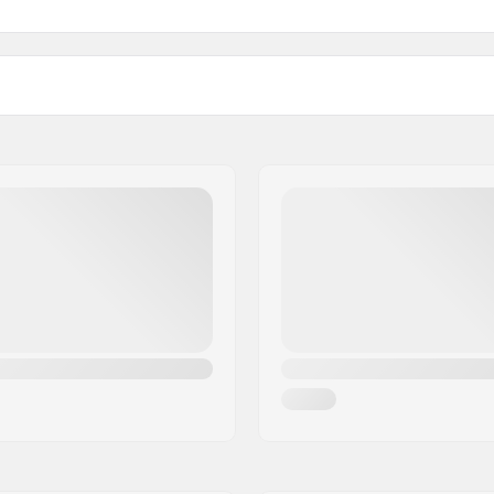
Frihöjd:
,
SNS Skøjt skid bindning
Hjulmaterial:
komaptibla b
Framgaffel typ:
Hjul diameter:
Skiva premonterad:
Hjulbredd:
Skøjt skid CC bindning -
Hjul Hastighet:
a kängo
Kullager Funktion:
Skärm:
Samling:
Rekommenderad Användar
m