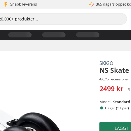
Snabb leverans
365 dagars öppet k
SKIGO
NS Skate 
4,6
//
5 recensioner
2499 kr
3
Modell:
Standard
I lager (5+ par)
LÄGG I