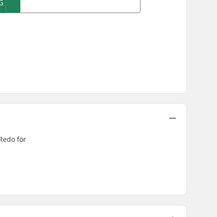
G
 Redo för