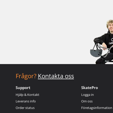
Frågor?
Kontakta oss
Support
SkatePro
Hjälp & Kontakt
Logga in
Leverans info
Om oss
Order status
Företagsinformation