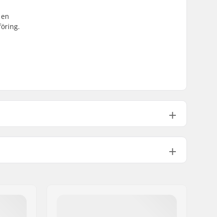
 en
föring.
32mm
100A
Komposit, Microfiber
Mid-cut
Plate
Justerbar, Förmonterad toe-stopper
1645g