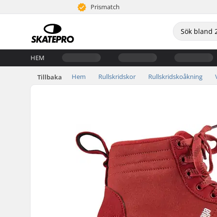
Prismatch
HEM
Hem
Rullskridskor
Rullskridskoåkning
Tillbaka