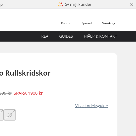
×
öp
5+ milj. kunder
Konto
Sparad
Varukorg
REA
GUIDES
HJÄLP & KONTAKT
 Rullskridskor
r
399 kr
SPARA
1900 kr
Visa storleksguide
8
39