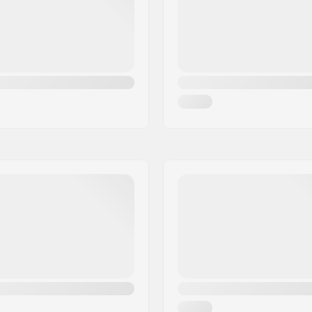
Max. vikt på förare:
Rekommenderad för: