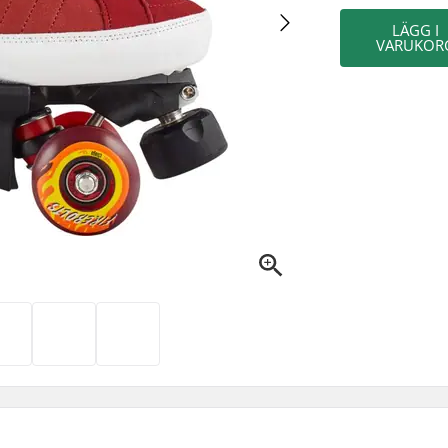
LÄGG I
VARUKOR