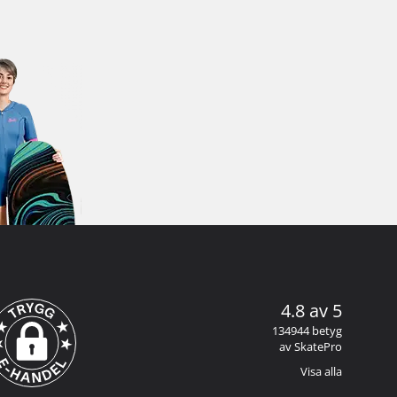
4.8 av 5
134944 betyg
av SkatePro
Visa alla