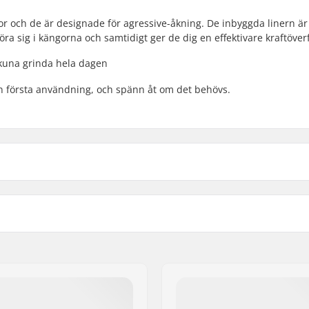
kor och de är designade för agressive-åkning. De inbyggda linern är
ra sig i kängorna och samtidigt ger de dig en effektivare kraftöver
 kuna grinda hela dagen
an första användning, och spänn åt om det behövs.
Hjulbredd:
t
Hjul hårdhet:
- känga
Käng material:
artikelvertriebs GmbH
,
Medelnivå
Cuff:
Montering:
 Rullskridskor
Broms:
Vikt: