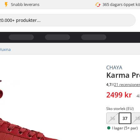
Snabb leverans
365 dagars öppet k
Vuxna
CHAYA
Karma Pro
4,7
//
21 recensione
2499 kr
4
Sko storlek (EU)
36
37
3
I lager (5+ par)