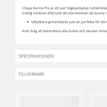
Chaya Karma Pro är ett par högkvalitativa rullskrids
trevlig funktion eftersom de inte kommer att kunna rö
Utbytbara grind-blocks som är perfekta för att
Kom ihåg att kontrollera alla bultar och skruvar inn
SPECIFIKATIONER
Hjuldiameter:
58mm
TILLVERKARE
Plate-material:
Fiber, Plas
Kängtyp:
High-top 
Namn:
Powerslide Sport
Nivå:
Nybörjare
Gatuadress:
Esbachgraben 1
Størrelsesjusterbar Känga:
Nej
Postnummer:
95463
Extra egenskaper:
Aggressiva
Postort:
Bindlach
Grind block:
Ja