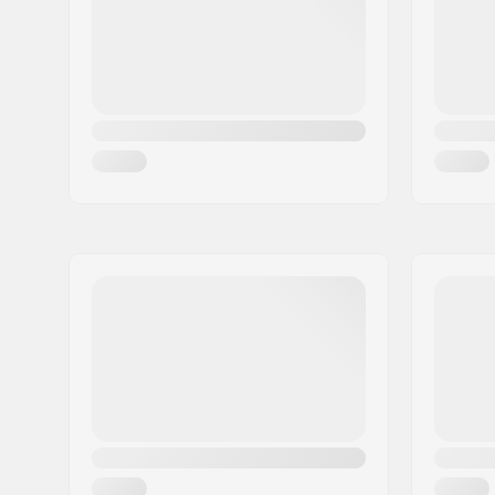
Land:
Tyskland
Inner käng detaljer:
Inbyggd
Kullager precision:
ABEC-9