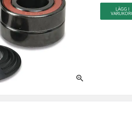
LÄGG I
VARUKOR