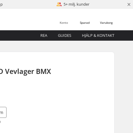
×
öp
5+ milj. kunder
Konto
Sparad
Varukorg
REA
GUIDES
HJÄLP & KONTAKT
D Vevlager BMX
mm
)