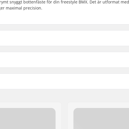
rymt snyggt bottenfäste för din freestyle BMX. Det är utformat med
ger maximal precision.
19mm
 Diameter
22mm
Vikt: