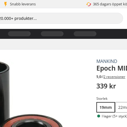
Snabb leverans
365 dagars öppet k
MANKIND
Epoch MI
5,0
//
2 recensioner
339 kr
Storlek
19mm
22
I lager (5+ styck