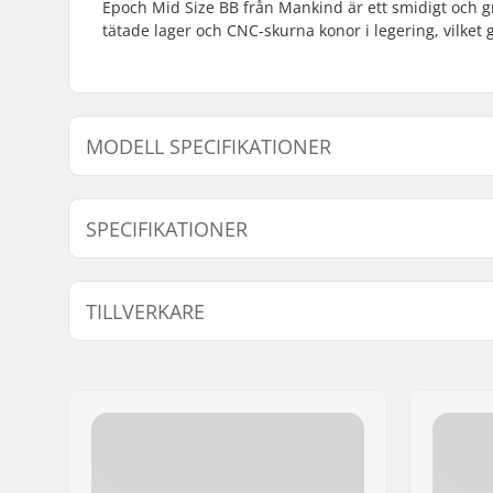
Epoch Mid Size BB från Mankind är ett smidigt och g
tätade lager och CNC-skurna konor i legering, vilket 
MODELL SPECIFIKATIONER
Modell
Krank Axel
SPECIFIKATIONER
Bottom Bracket:
Mid
TILLVERKARE
Namn:
Source Europe GmbH
Gatuadress:
Am Kuckhofer Feld 13A
Postnummer:
41470
Postort:
Neuss
Land:
Tyskland