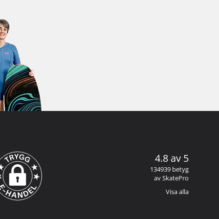
4.8 av 5
134939 betyg
av SkatePro
Visa alla