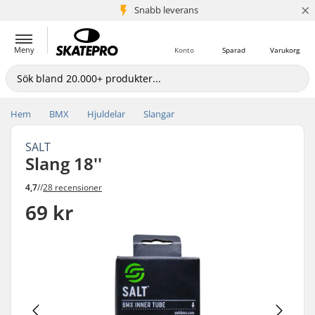
×
Snabb leverans
5+ milj. kunder
Meny
Konto
Sparad
Varukorg
Hem
BMX
Hjuldelar
Slangar
SALT
Slang 18''
4,7
//
28 recensioner
69 kr