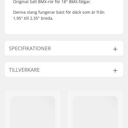
Original Salt BMX-rör för 18" BMX-fälgar.
Denna slang fungerar bäst för däck som är från
1,95" till 2,35" breda.
SPECIFIKATIONER
BMX-disciplin:
Freestyle BMX, Race
TILLVERKARE
BMX
Ventiltyp:
Schrader
Namn:
We Make Things GmbH
Hjul diameter:
18"
Gatuadress:
RICHARD-BYRD-STR. 12
Däck bredd:
1.95", 2.35"
Postnummer:
50829
Vikt:
138g
Postort:
Köln
Land:
Tyskland