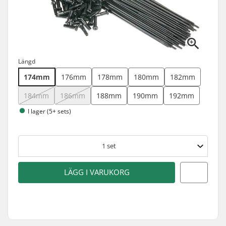
Längd
174mm
176mm
178mm
180mm
182mm
184mm
186mm
188mm
190mm
192mm
I lager (5+ sets)
1
set
LÄGG I VARUKORG