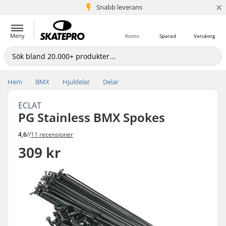
×
Snabb leverans
5+ milj. kunder
Meny
Konto
Sparad
Varukorg
Hem
BMX
Hjuldelar
Delar
ECLAT
PG Stainless BMX Spokes
4,6
//
11 recensioner
309 kr