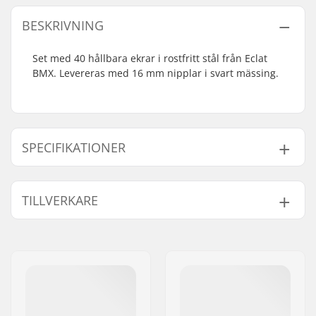
BESKRIVNING
Set med 40 hållbara ekrar i rostfritt stål från Eclat
BMX. Levereras med 16 mm nipplar i svart mässing.
SPECIFIKATIONER
Antal ekrar:
40
TILLVERKARE
Namn:
We Make Things GmbH
Gatuadress:
RICHARD-BYRD-STR. 12
Postnummer:
50829
Postort:
Köln
Land:
Tyskland