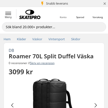
×
Snabb leverans
5+ milj. kunder
Meny
Konto
Sparad
Varukorg
Hem
Kläder
Väskor
Vintersport
Skidor
DB
Roamer 70L Split Duffel Väska
0 recensioner //
Skriv en recension
3099 kr