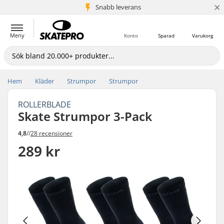
×
Snabb leverans
5+ milj. kunder
Meny
Konto
Sparad
Varukorg
Hem
Kläder
Strumpor
Strumpor
ROLLERBLADE
Skate Strumpor 3-Pack
4,8
//
28 recensioner
289 kr