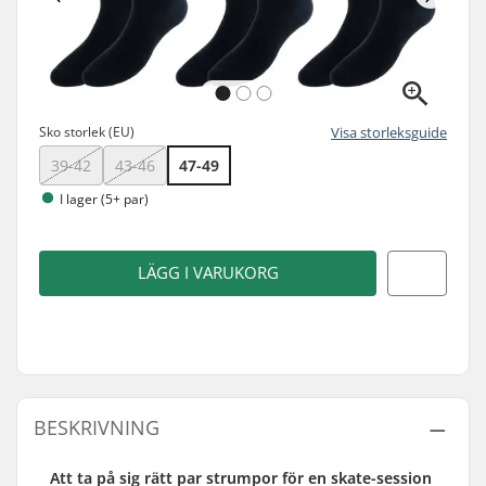
Sko storlek (EU)
Visa storleksguide
39-42
43-46
47-49
I lager (5+ par)
LÄGG I VARUKORG
BESKRIVNING
Att ta på sig rätt par strumpor för en skate-session