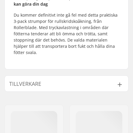
kan göra din dag
Du kommer definitivt inte gå fel med detta praktiska
3-pack strumpor för rullskridskoåkning, från
Rollerblade. Med tryckavlastning i områden där
fötterna tenderar att bli ömma och trötta, samt
stoppning där det behövs. De valda materialen
hjälper till att transportera bort fukt och hålla dina
fötter svala.
TILLVERKARE
Namn:
Tecnica Group S.p.A.
Gatuadress:
Via Fante d'Italia 56
Postnummer:
31040
Postort:
Giavera del Montello
Land:
Italien