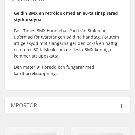
Ge din BMX en retrolook med en 80-talsinspirerad
styrkorsdyna
Fast Times BMX Handlebar Pad från Stolen är
utformad för tvärstången på dina handtag. Förutom
att ge skydd mot slangarna ger den också en häftig
och retro 80-talslook som de flesta BMX-kunniga
kommer att uppskatta.
Den mäter 9" i bredd och fungerar med
kardborreknäppning.
IMPORTÖR
Namn:
Centrano ApS
Gatuadress:
Omega 6