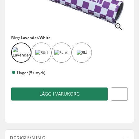
Färg:
Lavender/White
I lager (5+ styck)
LÄGG I VARUKORG
BESKRIVNING