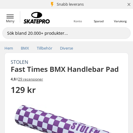
×
Snabb leverans
5+ milj. kunder
Meny
Konto
Sparad
Varukorg
Hem
BMX
Tillbehör
Diverse
STOLEN
Fast Times BMX Handlebar Pad
4,8
//
29 recensioner
129 kr