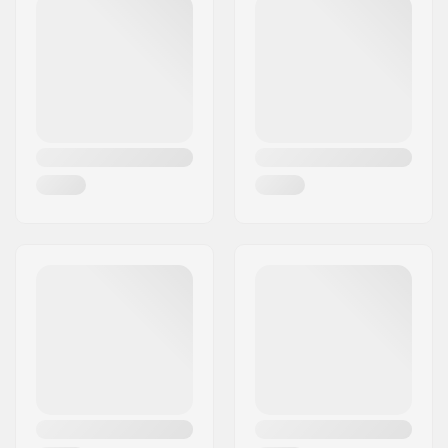
Postnummer:
8382
Postort:
Hinnerup
Land:
Danmark