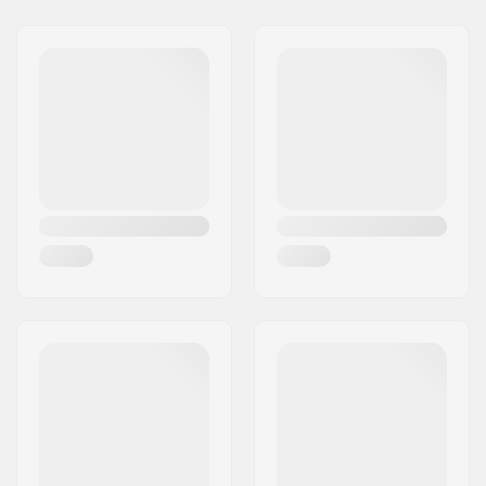
Gatuadress:
Rabach 1
Postnummer:
A-4591
Postort:
Molln
Land:
Österrike