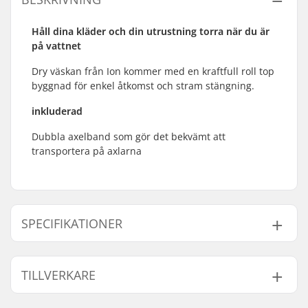
Håll dina kläder och din utrustning torra när du är
på vattnet
Dry väskan från Ion kommer med en kraftfull roll top
byggnad för enkel åtkomst och stram stängning.
inkluderad
Dubbla axelband som gör det bekvämt att
transportera på axlarna
SPECIFIKATIONER
Volym:
13 l
TILLVERKARE
Typ:
Rolltop backpack
Material Ytterskal:
Waterproof
Namn:
Boards & More GmbH