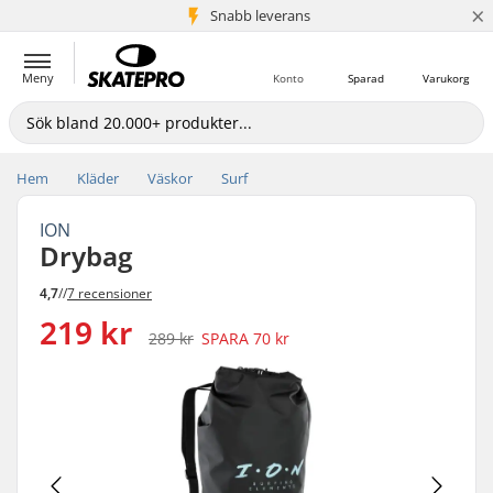
×
Snabb leverans
5+ milj. kunder
Meny
Konto
Sparad
Varukorg
Hem
Kläder
Väskor
Surf
ION
Drybag
4,7
//
7 recensioner
219 kr
289 kr
SPARA
70 kr