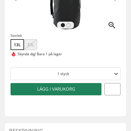
Storlek
13L
33L
Skynda dig!
Bara 1 på lager
1
styck
LÄGG I VARUKORG
BESKRIVNING