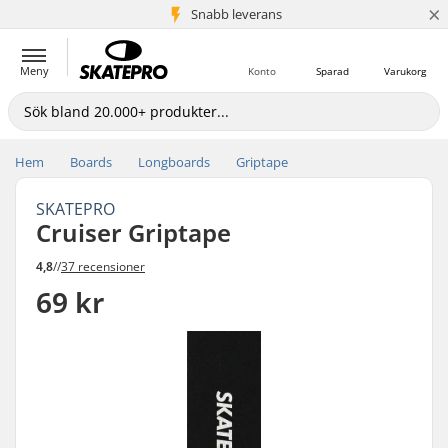
×
Snabb leverans
5+ milj. kunder
Meny
Konto
Sparad
Varukorg
Hem
Boards
Longboards
Griptape
SKATEPRO
Cruiser Griptape
4,8
//
37 recensioner
69 kr