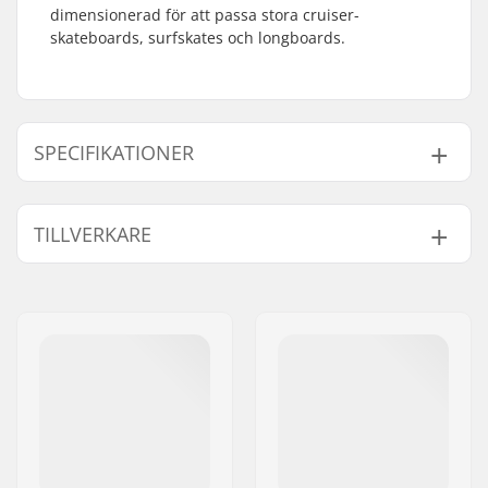
dimensionerad för att passa stora cruiser-
skateboards, surfskates och longboards.
SPECIFIKATIONER
Length:
89cm (35")
TILLVERKARE
Width:
26.7cm (10.5")
Namn:
Centrano ApS
Gatuadress:
Omega 6
Postnummer:
8382
Postort:
Hinnerup
Land:
Danmark