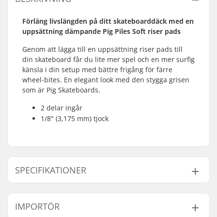
Förläng livslängden på ditt skateboarddäck med en
uppsättning dämpande Pig Piles Soft riser pads
Genom att lägga till en uppsättning riser pads till
din skateboard får du lite mer spel och en mer surfig
känsla i din setup med bättre frigång för färre
wheel-bites. En elegant look med den stygga grisen
som är Pig Skateboards.
2 delar ingår
1/8" (3,175 mm) tjock
SPECIFIKATIONER
Antal pr. packa:
2
IMPORTÖR
Tjocklek:
0.125" (0.3cm)