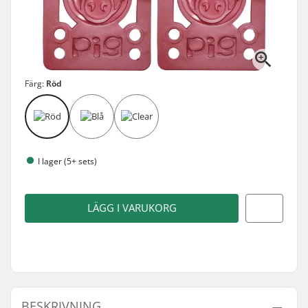
Färg:
Röd
I lager (5+ sets)
LÄGG I VARUKORG
BESKRIVNING