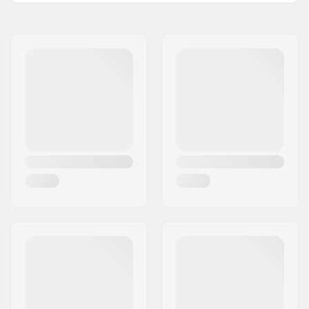
Namn:
Centrano ApS
Gatuadress:
Omega 6
Postnummer:
8382
Postort:
Hinnerup
Land:
Danmark