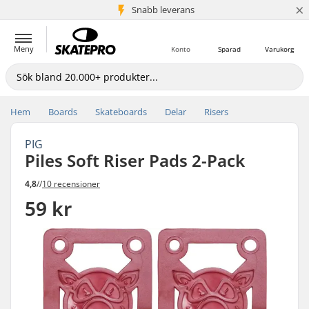
×
Snabb leverans
5+ milj. kunder
Meny
Konto
Sparad
Varukorg
Hem
Boards
Skateboards
Delar
Risers
PIG
Piles Soft Riser Pads 2-Pack
4,8
//
10 recensioner
59 kr