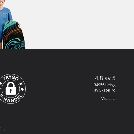
4.8 av 5
134956 betyg
av SkatePro
Visa alla