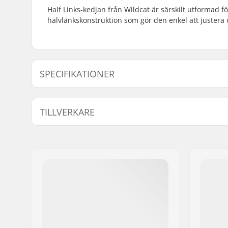
Half Links-kedjan från Wildcat är särskilt utformad f
halvlänkskonstruktion som gör den enkel att justera o
SPECIFIKATIONER
Kedje typ:
Half link
TILLVERKARE
Namn:
Zeus Cicling S.L.
Gatuadress:
Calle Mariana Pineda 12C
Postnummer:
46130
Postort:
Massamagrell
Land:
Spanien