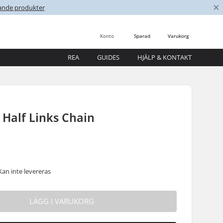
×
nande produkter
Konto
Sparad
Varukorg
REA
GUIDES
HJÄLP & KONTAKT
Half Links Chain
Kan inte levereras
LÄGG I VARUKORG