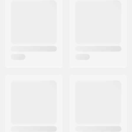
Postnummer:
26188
Postort:
Edewecht
Land:
Tyskland