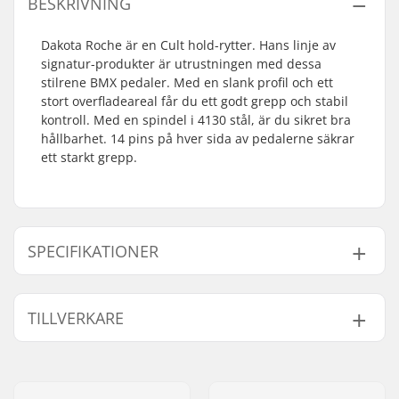
BESKRIVNING
Dakota Roche är en Cult hold-rytter. Hans linje av
signatur-produkter är utrustningen med dessa
stilrene BMX pedaler. Med en slank profil och ett
stort overfladeareal får du ett godt grepp och stabil
kontroll. Med en spindel i 4130 stål, är du sikret bra
hållbarhet. 14 pins på hver sida av pedalerne säkrar
ett starkt grepp.
SPECIFIKATIONER
Pedal Axel diameter:
9/16"
TILLVERKARE
Pedal material:
Fiberglass, Nylon
Vikt:
382g
Namn:
Sport Import GmbH
Gatuadress:
Industriestr. 39