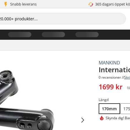
Snabb leverans
365 dagars öppet k
MANKIND
Internati
0 recensioner //
Skr
1699 kr
1
Längd
170mm
17
Skynda dig!
Bar