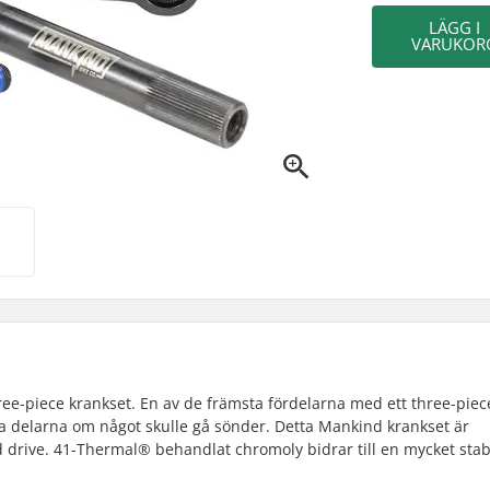
LÄGG I
VARUKOR
ree-piece krankset. En av de främsta fördelarna med ett three-piec
lika delarna om något skulle gå sönder. Detta Mankind krankset är
 drive. 41-Thermal® behandlat chromoly bidrar till en mycket stab