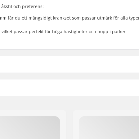
 åkstil och preferens:
m får du ett mångsidigt krankset som passar utmärk för alla type
 vilket passar perfekt för höga hastigheter och hopp i parken
75mm, Three-piece
Vev material:
Höger
Material Process:
Vikt:
 Bult
Pedal Axel diameter: