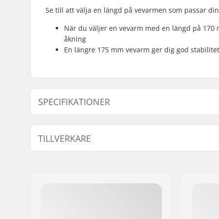
Se till att välja en längd på vevarmen som passar din
När du väljer en vevarm med en längd på 170 m
åkning
En längre 175 mm vevarm ger dig god stabilitet
SPECIFIKATIONER
Krank längd/Typ:
170mm, 1
TILLVERKARE
Driver sida:
Vänster, 
Krank Axel Diameter:
19mm
Namn:
Source Europe GmbH
Kugghjuls montering:
48-spline,
Gatuadress:
Am Kuckhofer Feld 13A
Postnummer:
41470
Postort:
Neuss
Land:
Tyskland