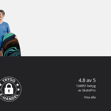
4.8 av 5
134951 betyg
av SkatePro
Visa alla