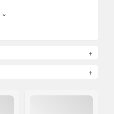
r av
Chromoly Stål
41-Thermal Chromoly process
878g
9/16"