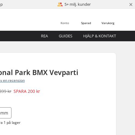
×
öp
5+ milj. kunder
Konto
Sparad
Varukorg
REA
GUIDES
HJÄLP & KONTAKT
onal Park BMX Vevparti
iv en recension
899 kr
SPARA
200 kr
5mm
a 1 på lager