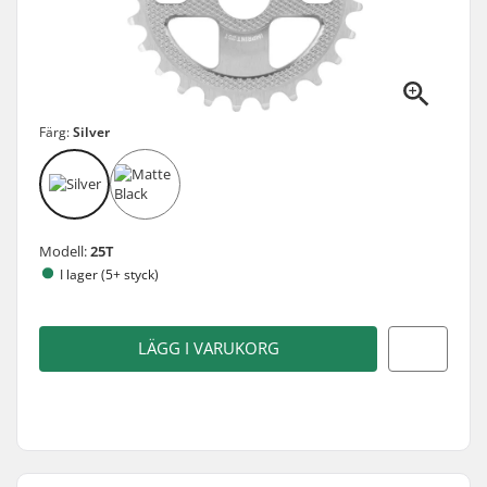
Färg:
Silver
Modell:
25T
I lager (5+ styck)
LÄGG I VARUKORG