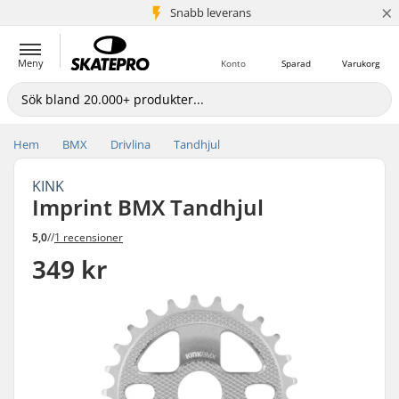
×
Snabb leverans
5+ milj. kunder
Meny
Konto
Sparad
Varukorg
Hem
BMX
Drivlina
Tandhjul
KINK
Imprint BMX Tandhjul
5,0
//
1 recensioner
349 kr