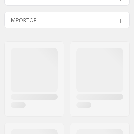
Antal tänder:
25T
IMPORTÖR
Kugghjuls montering:
19mm, 22mm, 24mm
Vikt:
76g
Namn:
Centrano ApS
Sprocket guard:
No
Gatuadress:
Omega 6
Postnummer:
8382
Postort:
Hinnerup
Land:
Danmark