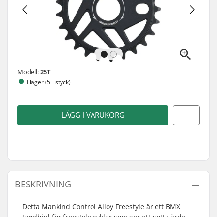
Modell:
25T
I lager (5+ styck)
LÄGG I VARUKORG
BESKRIVNING
Detta Mankind Control Alloy Freestyle är ett BMX
tandhjul för freestyle cyklar som ger ett gott värde