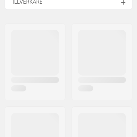
TILLVERKARE
Kugghjuls montering:
19mm, 22mm, 24mm,
Bult
Namn:
Source Europe GmbH
Vikt:
62g
Gatuadress:
Am Kuckhofer Feld 13A
Sprocket guard:
No
Postnummer:
41470
Postort:
Neuss
Land:
Tyskland