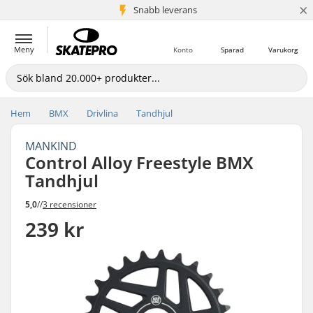
×
Snabb leverans
5+ milj. kunder
Meny
Konto
Sparad
Varukorg
Hem
BMX
Drivlina
Tandhjul
MANKIND
Control Alloy Freestyle BMX
Tandhjul
5,0
//
3 recensioner
239 kr