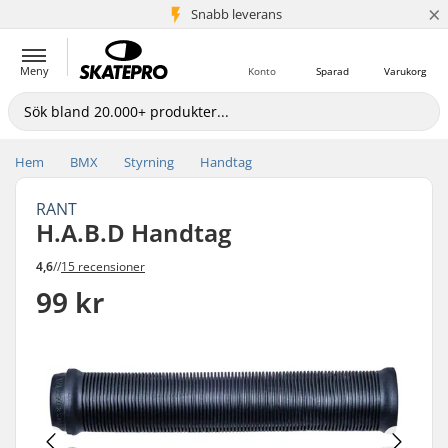
×
Snabb leverans
5+ milj. kunder
Meny
Konto
Sparad
Varukorg
Hem
BMX
Styrning
Handtag
RANT
H.A.B.D Handtag
4,6
//
15 recensioner
99 kr