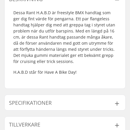
Dessa Rant H.A.B.D är freestyle BMX handtag som
ger dig fint värde för pengarna. Ett par flangeless
handtag hjälper dig med att greppa tag i styret utan
problem när du utför barspins. Med en längd på 16
cm, är dessa Rant handtag passande många åkare,
då de förser användaren med gott om utrymme för
att förflytta händerna längs med styret under tricks.
Det mjuka gummi materialet ger ett bekvämt grepp
för cruising eller trick sessions.
H.A.B.D står för Have A Bike Day!
SPECIFIKATIONER
Bar-ends som passar
Aluminium, Stål
TILLVERKARE
till: