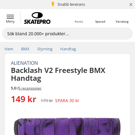
×
Snabb leverans
5+ milj. kunder
Meny
Konto
Sparad
Varukorg
Hem
BMX
Styrning
Handtag
ALIENATION
Backlash V2 Freestyle BMX
Handtag
5,0
//
6 recensioner
149 kr
179 kr
SPARA
30 kr