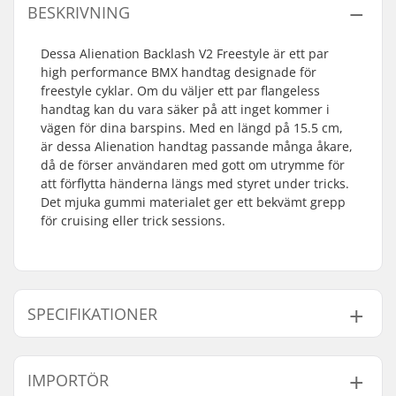
BESKRIVNING
Dessa Alienation Backlash V2 Freestyle är ett par
high performance BMX handtag designade för
freestyle cyklar. Om du väljer ett par flangeless
handtag kan du vara säker på att inget kommer i
vägen för dina barspins. Med en längd på 15.5 cm,
är dessa Alienation handtag passande många åkare,
då de förser användaren med gott om utrymme för
att förflytta händerna längs med styret under tricks.
Det mjuka gummi materialet ger ett bekvämt grepp
för cruising eller trick sessions.
SPECIFIKATIONER
Bar-ends som passar
Aluminium, Stål,
IMPORTÖR
till:
Titanium