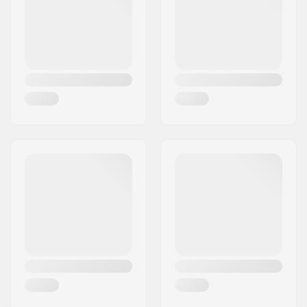
Land:
Danmark
Vikt:
92g