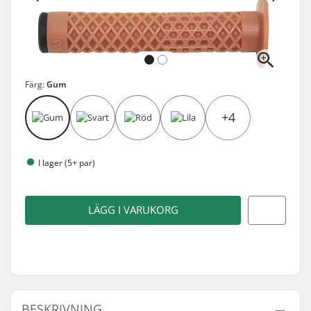
Färg:
Gum
+4
I lager (5+ par)
LÄGG I VARUKORG
BESKRIVNING