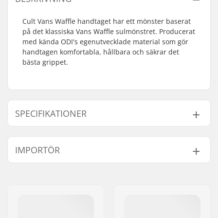
Cult Vans Waffle handtaget har ett mönster baserat
på det klassiska Vans Waffle sulmönstret. Producerat
med kända ODI's egenutvecklade material som gör
handtagen komfortabla, hållbara och säkrar det
bästa grippet.
SPECIFIKATIONER
Bar-ends som passar
Aluminium, Stål
IMPORTÖR
till:
Handtag längd:
15cm
Namn:
Centrano ApS
Flange:
Flange
Gatuadress:
Omega 6
Material:
Gummi
Postnummer:
8382
Plugs:
Ingår
Postort:
Hinnerup
Hårdhet:
Mjuk