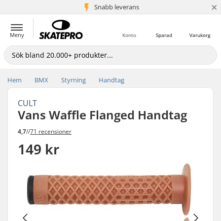
×
Snabb leverans
5+ milj. kunder
Meny
Konto
Sparad
Varukorg
Hem
BMX
Styrning
Handtag
CULT
Vans Waffle Flanged Handtag
4,7
//
71 recensioner
149 kr