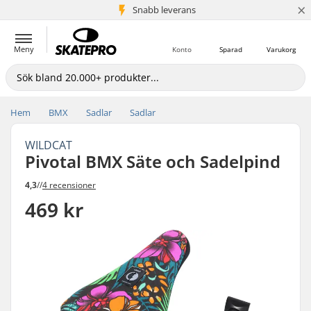
×
Snabb leverans
5+ milj. kunder
Meny
Konto
Sparad
Varukorg
Hem
BMX
Sadlar
Sadlar
WILDCAT
Pivotal BMX Säte och Sadelpind
4,3
//
4 recensioner
469 kr