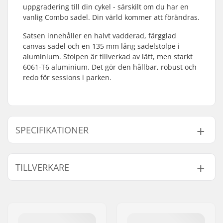
uppgradering till din cykel - särskilt om du har en
vanlig Combo sadel. Din värld kommer att förändras.
Satsen innehåller en halvt vadderad, färgglad
canvas sadel och en 135 mm lång sadelstolpe i
aluminium. Stolpen är tillverkad av lätt, men starkt
6061-T6 aluminium. Det gör den hållbar, robust och
redo för sessions i parken.
SPECIFIKATIONER
Top Cover:
Kevlar
TILLVERKARE
Sadel:
Pivotal
Sadelstolpe längd:
135mm
Namn:
Zeus Cicling S.L.
BMX Sadelstolpe
25.4mm
Gatuadress:
Calle Mariana Pineda 12C
Diameter:
Postnummer:
46130
Sits Vaddering:
Fat