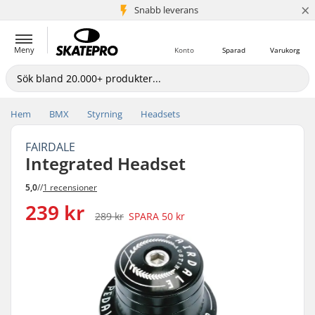
×
Snabb leverans
5+ milj. kunder
Meny
Konto
Sparad
Varukorg
Hem
BMX
Styrning
Headsets
FAIRDALE
Integrated Headset
5,0
//
1 recensioner
239 kr
289 kr
SPARA
50 kr