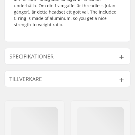
underhålla. Om din framgaffel är threadless (utan
gängor), är detta headset ett gott val. The included
C-ring is made of aluminum, so you get a nice
strength-to-weight ratio.
SPECIFIKATIONER
Headset-type:
Integrated 1 1/8"
TILLVERKARE
Framgaffel stilk
1 1/8"
storlek:
Namn:
Sunshine Distribution ApS
Kompatibel med:
Framgafflar utan
Gatuadress:
Naverland 8
gänga
Postnummer:
2600
Lager typ:
Sealed
Postort:
Glostrup
C-ring:
Aluminium
Land:
Danmark
Starnut:
Ingår