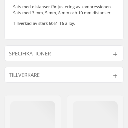
Sats med distanser för justering av kompressionen.
Sats med 3 mm, 5 mm, 8 mm och 10 mm distanser.
Tillverkad av stark 6061-T6 alloy.
SPECIFIKATIONER
BMX-disciplin:
Freestyle BMX
TILLVERKARE
Starnut:
Ingår inte
Namn:
We Make Things GmbH
Gatuadress:
RICHARD-BYRD-STR. 12
Postnummer:
50829
Postort:
Köln
Land:
Tyskland