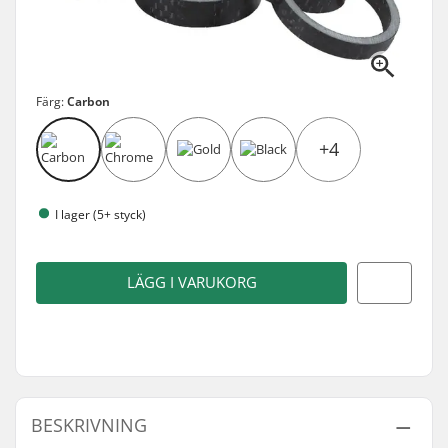
Färg:
Carbon
+4
I lager (5+ styck)
LÄGG I VARUKORG
BESKRIVNING