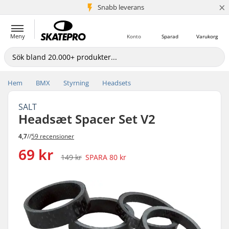
×
Snabb leverans
5+ milj. kunder
Meny
Konto
Sparad
Varukorg
Hem
BMX
Styrning
Headsets
SALT
Headsæt Spacer Set V2
4,7
//
59 recensioner
69 kr
149 kr
SPARA
80 kr