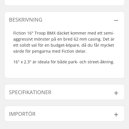
BESKRIVNING
Fiction 16" Troop BMX däcket kommer med ett semi-
aggressivt mönster på en bred 62 mm casing. Det är
ett solidt val för en budget-köpare, då du får mycket
värde för pengarna med Fiction delar.
16" x 2.3" är ideala för både park- och street-åkning.
SPECIFIKATIONER
BMX-disciplin:
Freestyle BMX
IMPORTÖR
Däck Mönster :
Directional tread
Däck Material:
Gummiblandning
Namn:
Centrano ApS