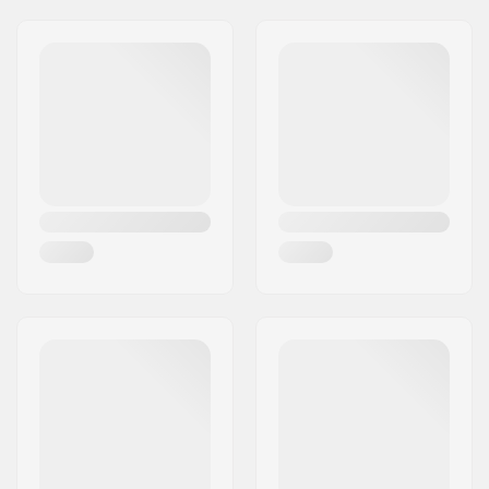
Hjul diameter:
16"
Gatuadress:
Omega 6
Däck bredd:
2.3"
Postnummer:
8382
Hopfällbar:
Ej hopfällbar
Postort:
Hinnerup
Däck tryck:
65psi
Land:
Danmark
Vikt:
589g
Antal pr. packa:
1
Tubeless Ready:
No