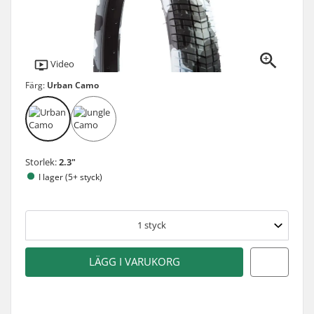
Video
Färg:
Urban Camo
Storlek:
2.3"
I lager (5+ styck)
1
styck
LÄGG I VARUKORG