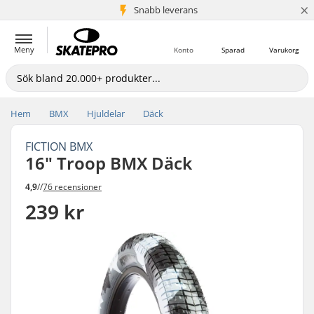
×
Snabb leverans
5+ milj. kunder
Meny
Konto
Sparad
Varukorg
Hem
BMX
Hjuldelar
Däck
FICTION BMX
16" Troop BMX Däck
4,9
//
76 recensioner
239 kr