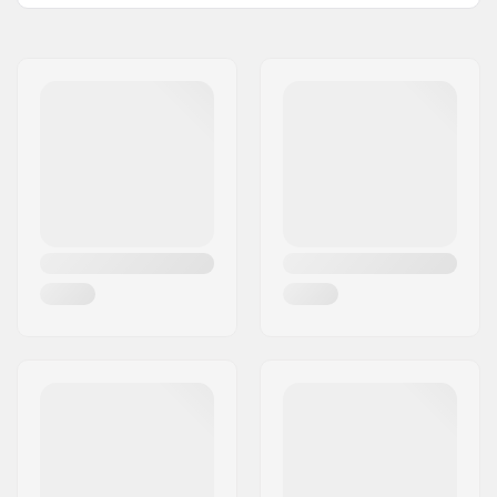
Hjul diameter:
20"
Namn:
Traffic GmbH
Nav:
Freecoaster
Gatuadress:
Richard-Byrd-Str.12
Axel diameter:
14mm
Postnummer:
50829
Antal ekrar:
36
Postort:
Köln
BMX Fälg typ:
Double-walled rim
Land:
Tyskland
Antal tänder:
9T
BMX Axel Typ:
Manlig
Hub Guard:
Medföljer inte BMX
Hub Guard