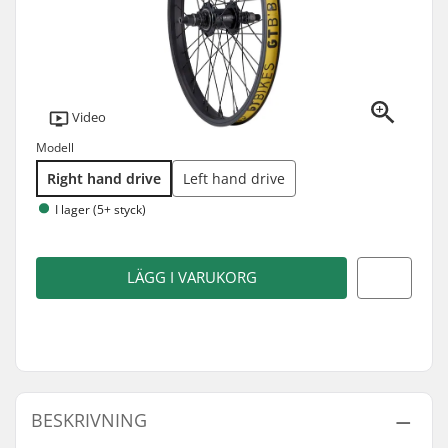
Video
Modell
Right hand drive
Left hand drive
I lager (5+ styck)
LÄGG I VARUKORG
BESKRIVNING