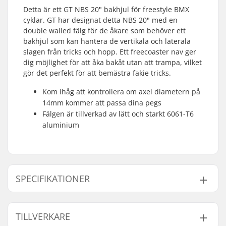
Detta är ett GT NBS 20" bakhjul för freestyle BMX
cyklar. GT har designat detta NBS 20" med en
double walled fälg för de åkare som behöver ett
bakhjul som kan hantera de vertikala och laterala
slagen från tricks och hopp. Ett freecoaster nav ger
dig möjlighet för att åka bakåt utan att trampa, vilket
gör det perfekt för att bemästra fakie tricks.
Kom ihåg att kontrollera om axel diametern på
14mm kommer att passa dina pegs
Fälgen är tillverkad av lätt och starkt 6061-T6
aluminium
SPECIFIKATIONER
Fälg Material:
6061-T6 alloy
TILLVERKARE
BMX Hjul:
Rear