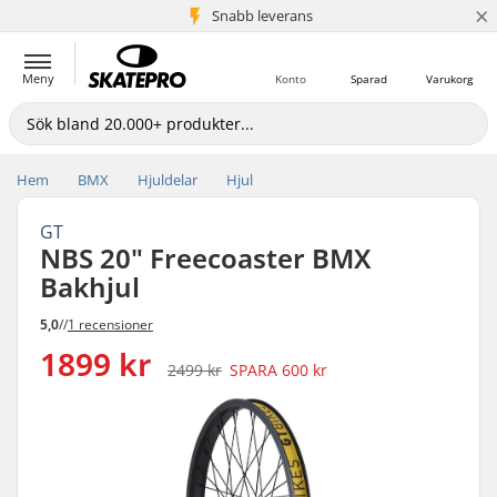
×
Snabb leverans
5+ milj. kunder
Meny
Konto
Sparad
Varukorg
Hem
BMX
Hjuldelar
Hjul
GT
NBS 20" Freecoaster BMX
Bakhjul
5,0
//
1 recensioner
1899 kr
2499 kr
SPARA
600 kr