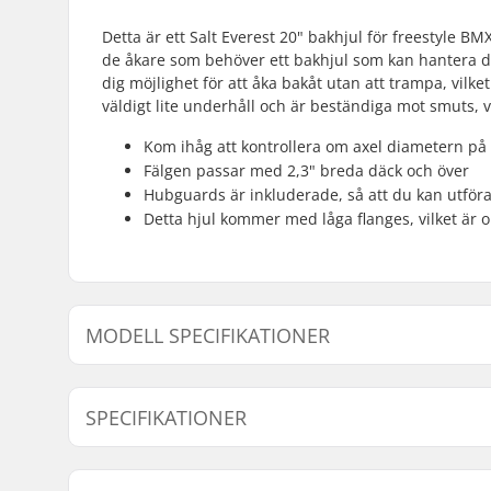
Detta är ett Salt Everest 20" bakhjul för freestyle BM
de åkare som behöver ett bakhjul som kan hantera de 
dig möjlighet för att åka bakåt utan att trampa, vilket
väldigt lite underhåll och är beständiga mot smuts, 
Kom ihåg att kontrollera om axel diametern p
Fälgen passar med 2,3" breda däck och över
Hubguards är inkluderade, så att du kan utföra
Detta hjul kommer med låga flanges, vilket är 
MODELL SPECIFIKATIONER
Modell
Driver sida
SPECIFIKATIONER
BMX-disciplin:
Freestyle