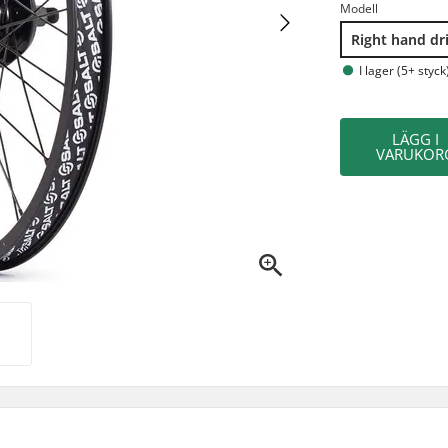
Modell
Right hand dr
I lager (5+ styck
LÄGG I
VARUKOR