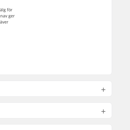
älg för
 nav ger
räver
Höger
Vänster
14mm