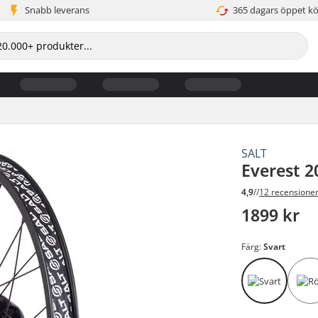
Snabb leverans
365 dagars öppet k
SALT
Everest 2
4,9
//
12 recensione
1899 kr
Färg:
Svart