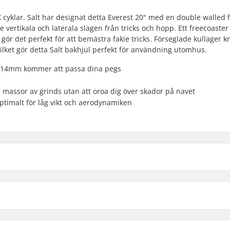
X cyklar. Salt har designat detta Everest 20" med en double walled f
vertikala och laterala slagen från tricks och hopp. Ett freecoaster
 gör det perfekt för att bemästra fakie tricks. Förseglade kullager k
vilket gör detta Salt bakhjul perfekt för användning utomhus.
å 14mm kommer att passa dina pegs
 massor av grinds utan att oroa dig över skador på navet
optimalt för låg vikt och aerodynamiken
Right hand drive
Left hand drive
 BMX
Axel diameter: