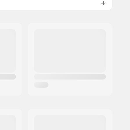
36
Double-walled rim
9T
Manlig
Bägge sidor