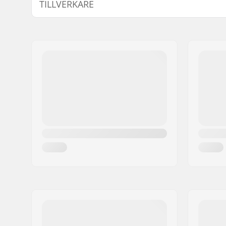
TILLVERKARE
Flanges:
Low
Fälg Material:
Aluminu
Namn:
We Make Things GmbH
BMX Hjul:
Rear
Gatuadress:
RICHARD-BYRD-STR. 12
Hjul diameter:
20"
Postnummer:
50829
Nav:
Freecoaste
Postort:
Köln
Däck bredd:
2.3"
Land:
Tyskland