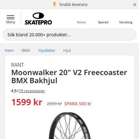
×
Snabb leverans
5+ milj. kunder
Meny
Konto
Sparad
Varukorg
Hem
BMX
Hjuldelar
Hjul
RANT
Moonwalker 20" V2 Freecoaster
BMX Bakhjul
4,5
//
19 recensioner
1599 kr
2099 kr
SPARA
500 kr