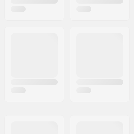
Hub Guard:
Medföljer inte BMX
Hub Guard
Vikt:
1361g