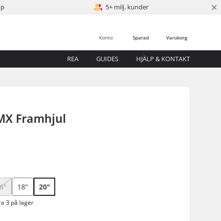
×
öp
5+ milj. kunder
Konto
Sparad
Varukorg
REA
GUIDES
HJÄLP & KONTAKT
MX Framhjul
6"
18"
20"
a 3 på lager