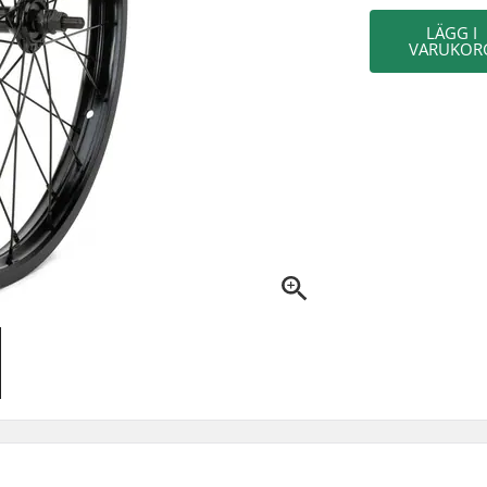
LÄGG I
VARUKOR