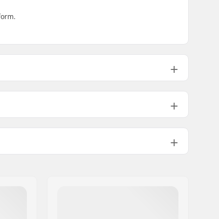
form.
Aluminum
Rim strip
20
-
-
36
887g
-
36
946g
10mm
Single-walled front rim
Manlig
Medföljer inte BMX Hub Guard