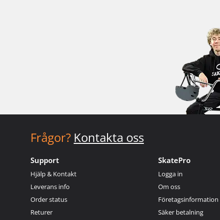
Frågor?
Kontakta oss
Support
SkatePro
Hjälp & Kontakt
Logga in
Leverans info
Om oss
Order status
Företagsinformation
Returer
Säker betalning