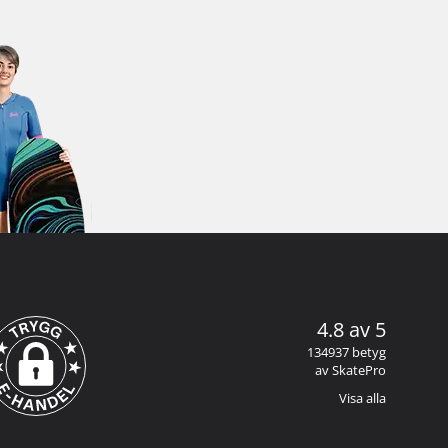
4.8 av 5
134937 betyg
av SkatePro
Visa alla