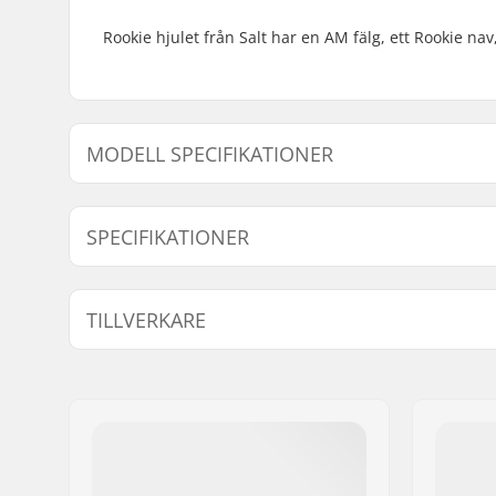
Rookie hjulet från Salt har en AM fälg, ett Rookie na
MODELL SPECIFIKATIONER
Modell
Fälg Material
Extra Egens
SPECIFIKATIONER
12"
Alloy
-
BMX-disciplin:
Freestyle
TILLVERKARE
BMX Hjul:
Front
Hjul diameter:
12", 14", 
Namn:
We Make Things GmbH
Nav:
Öppna kul
Gatuadress:
RICHARD-BYRD-STR. 12
Postnummer:
50829
Postort:
Köln
Land:
Tyskland