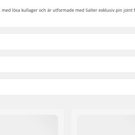
v, med lösa kullager och är utformade med Salter exklusiv pin joint 
14"
High Strength 
kaper
Antal ekrar
Vikt
18"
Alloy
20
-
20"
Alloy
 BMX
Axel diameter:
BMX Fälg typ:
18", 20"
BMX Axel Typ:
lager fram
Hub Guard: