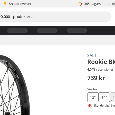
Snabb leverans
365 dagars öppet k
SALT
Rookie B
4,0
//
8 recensioner
739 kr
Storlek
12"
14"
1
Skynda dig!
Bar