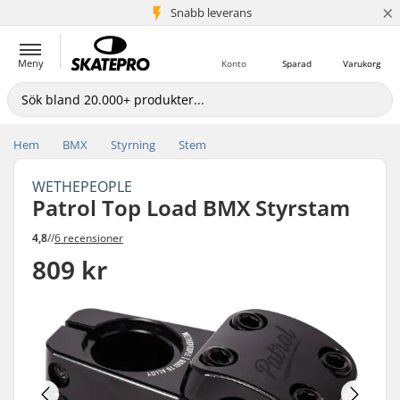
×
Snabb leverans
5+ milj. kunder
Meny
Konto
Sparad
Varukorg
Hem
BMX
Styrning
Stem
WETHEPEOPLE
Patrol Top Load BMX Styrstam
4,8
//
6 recensioner
809 kr