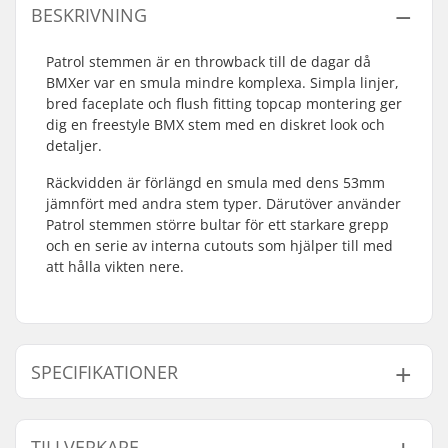
BESKRIVNING
Patrol stemmen är en throwback till de dagar då
BMXer var en smula mindre komplexa. Simpla linjer,
bred faceplate och flush fitting topcap montering ger
dig en freestyle BMX stem med en diskret look och
detaljer.
Räckvidden är förlängd en smula med dens 53mm
jämnfört med andra stem typer. Därutöver använder
Patrol stemmen större bultar för ett starkare grepp
och en serie av interna cutouts som hjälper till med
att hålla vikten nere.
SPECIFIKATIONER
Stem typ/Längd:
53mm
TILLVERKARE
Stem rise:
28mm