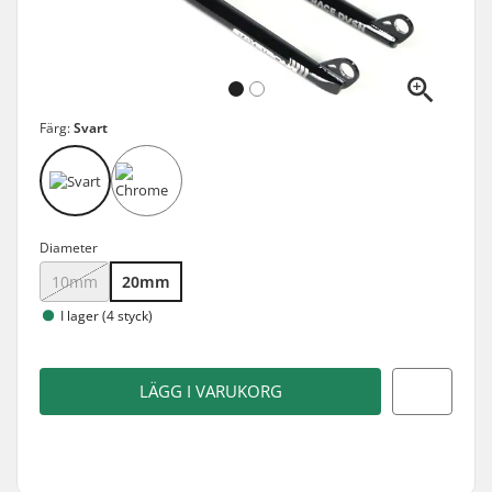
Färg:
Svart
Diameter
10mm
20mm
I lager (4 styck)
LÄGG I VARUKORG