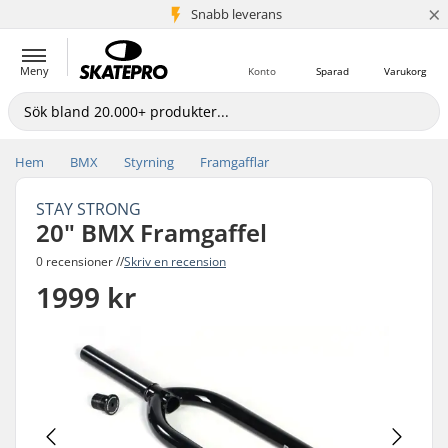
×
Snabb leverans
5+ milj. kunder
Meny
Konto
Sparad
Varukorg
Hem
BMX
Styrning
Framgafflar
STAY STRONG
20" BMX Framgaffel
0 recensioner //
Skriv en recension
1999 kr