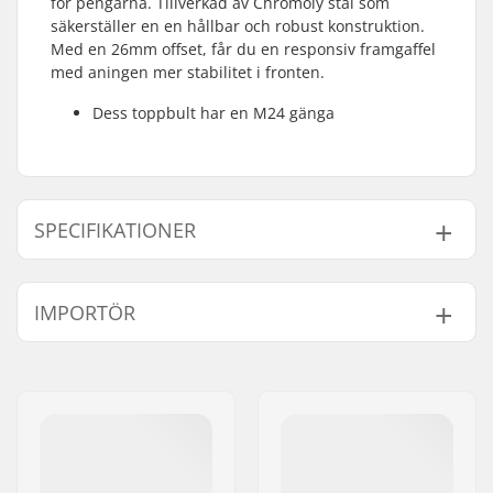
för pengarna. Tillverkad av Chromoly stål som
säkerställer en en hållbar och robust konstruktion.
Med en 26mm offset, får du en responsiv framgaffel
med aningen mer stabilitet i fronten.
Dess toppbult har en M24 gänga
SPECIFIKATIONER
Hjul offset:
26mm
IMPORTÖR
Hjul diameter:
20"
Material:
Chromoly Stål
Namn:
Centrano ApS
Headset-type:
Integrated 1 1/8"
Gatuadress:
Omega 6
Axel diameter:
10mm
Postnummer:
8382
Steer tube längd:
165mm
Postort:
Hinnerup
Framgaffel gänga:
M24
Land:
Danmark
Vikt:
1105g