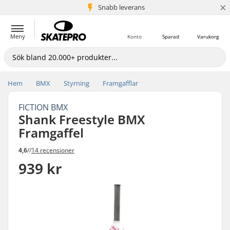
×
Snabb leverans
5+ milj. kunder
Meny
Konto
Sparad
Varukorg
Hem
BMX
Styrning
Framgafflar
FICTION BMX
Shank Freestyle BMX
Framgaffel
4,6
//
14 recensioner
939 kr