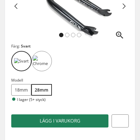
Färg:
Svart
Modell
18mm
28mm
I lager (5+ styck)
LÄGG I VARUKORG