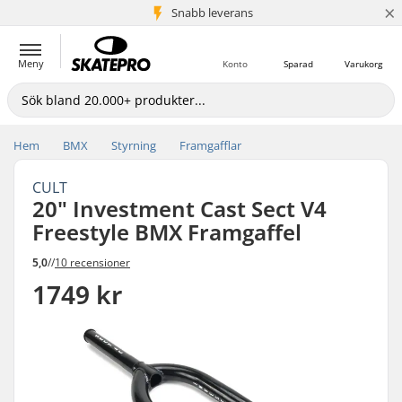
×
Snabb leverans
5+ milj. kunder
Meny
Konto
Sparad
Varukorg
Hem
BMX
Styrning
Framgafflar
CULT
20" Investment Cast Sect V4
Freestyle BMX Framgaffel
5,0
//
10 recensioner
1749 kr