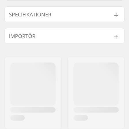
SPECIFIKATIONER
Hjul offset:
18mm, 28mm
IMPORTÖR
Hjul diameter:
20"
Material:
Chromoly Stål
Namn:
Centrano ApS
Headset-type:
Integrated 1 1/8"
Gatuadress:
Omega 6
Axel diameter:
10mm
Postnummer:
8382
Däck bredd:
2.4"
Postort:
Hinnerup
Framgaffel gänga:
M24
Land:
Danmark
Vikt:
1015g