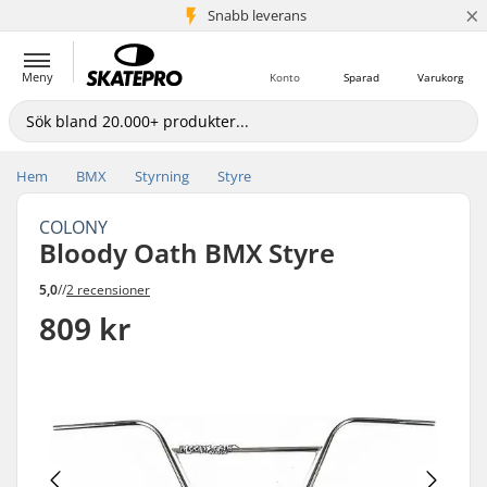
×
Snabb leverans
5+ milj. kunder
Meny
Konto
Sparad
Varukorg
Hem
BMX
Styrning
Styre
COLONY
Bloody Oath BMX Styre
5,0
//
2 recensioner
809 kr