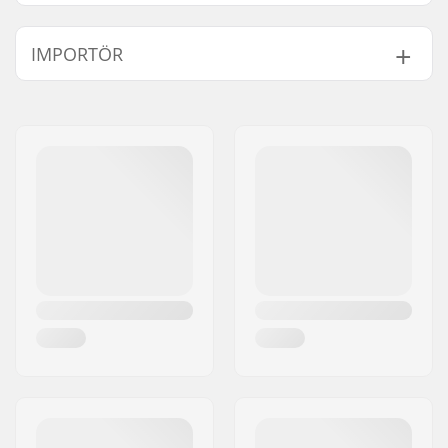
Tubing:
Heat-treated
IMPORTÖR
Styr höjd:
9" (22.9cm)
Styr breda:
29.5" (74.9cm)
Namn:
Centrano ApS
Stem diameter:
22.2mm
Gatuadress:
Omega 6
Bar design:
Two-piece
Postnummer:
8382
Bar material:
Chromoly Stål 4130
Postort:
Hinnerup
Upsweep:
2°
Land:
Danmark
Backsweep:
12°
Bar-ends som passar
Stål
till: