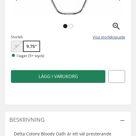
Storlek
Visa storleksguide
9"
9.75"
I lager (5+ styck)
LÄGG I VARUKORG
BESKRIVNING
Detta Colony Bloody Oath är ett väl presterande