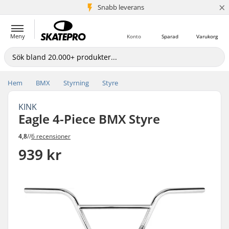
×
Snabb leverans
5+ milj. kunder
Meny
Konto
Sparad
Varukorg
Hem
BMX
Styrning
Styre
KINK
Eagle 4-Piece BMX Styre
4,8
//
6 recensioner
939 kr