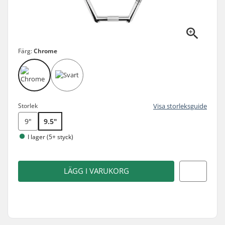
Färg:
Chrome
Storlek
Visa storleksguide
9"
9.5"
I lager (5+ styck)
LÄGG I VARUKORG