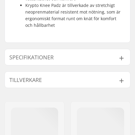
Krypto Knee Padz är tillverkade av stretchigt
neoprenmaterial resistent mot nötning, som är
ergonomiskt format runt om knät för komfort
och hållbarhet
SPECIFIKATIONER
Material:
Technobutter 3
,
TILLVERKARE
TechnoButter
Firewall
,
Namn:
B-sport A/S
TechnoButter Air
Gatuadress:
Golfvej 10
Firewall Smoothskin
Postnummer:
7400
Syning:
Stitch-less seam
Postort:
Herning
Extra Funktioner:
Double Super Seal
Land:
Danmark
Neck
,
Krypto Knee