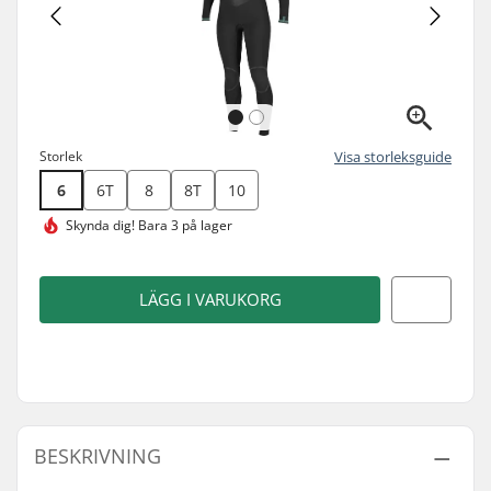
Storlek
Visa storleksguide
6
6T
8
8T
10
Skynda dig!
Bara 3 på lager
LÄGG I VARUKORG
BESKRIVNING