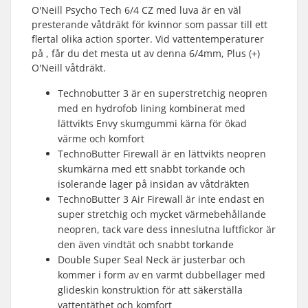
O'Neill Psycho Tech 6/4 CZ med luva är en väl
presterande våtdräkt för kvinnor som passar till ett
flertal olika action sporter. Vid vattentemperaturer
på , får du det mesta ut av denna 6/4mm, Plus (+)
O'Neill våtdräkt.
Technobutter 3 är en superstretchig neopren
med en hydrofob lining kombinerat med
lättvikts Envy skumgummi kärna för ökad
värme och komfort
TechnoButter Firewall är en lättvikts neopren
skumkärna med ett snabbt torkande och
isolerande lager på insidan av våtdräkten
TechnoButter 3 Air Firewall är inte endast en
super stretchig och mycket värmebehållande
neopren, tack vare dess inneslutna luftfickor är
den även vindtät och snabbt torkande
Double Super Seal Neck är justerbar och
kommer i form av en varmt dubbellager med
glideskin konstruktion för att säkerställa
vattentäthet och komfort