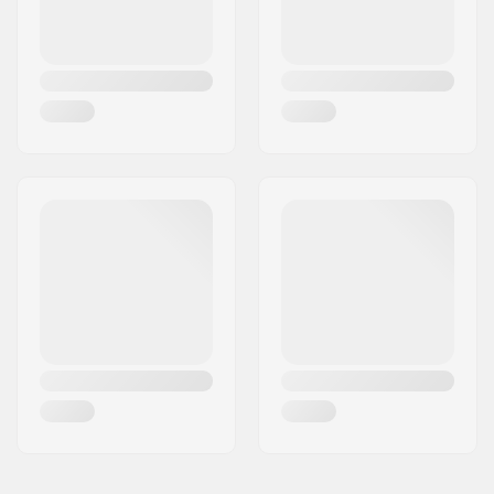
Padz
Nivå:
Intermediate
Tjocklek:
6/4mm,
Plus (+)
Aktivitet:
Wakeboarding,
Kitesurfing, Surf,
Vindsurf
Dragkedje system:
Chest Zip
Våtdräkts Typ:
Hooded Fullsuit
Kön:
Kvinna
Årsmodell:
22