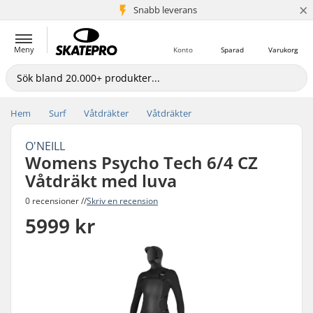
×
Snabb leverans
5+ milj. kunder
Meny
Konto
Sparad
Varukorg
Hem
Surf
Våtdräkter
Våtdräkter
O'NEILL
Womens Psycho Tech 6/4 CZ
Våtdräkt med luva
0 recensioner //
Skriv en recension
5999 kr