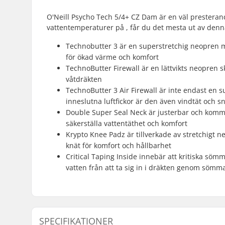
O'Neill Psycho Tech 5/4+ CZ Dam är en väl presterande 
vattentemperaturer på , får du det mesta ut av denna
Technobutter 3 är en superstretchig neopren 
för ökad värme och komfort
TechnoButter Firewall är en lättvikts neopren
våtdräkten
TechnoButter 3 Air Firewall är inte endast en
inneslutna luftfickor är den även vindtät och 
Double Super Seal Neck är justerbar och komme
säkerställa vattentäthet och komfort
Krypto Knee Padz är tillverkade av stretchigt 
knät för komfort och hållbarhet
Critical Taping Inside innebär att kritiska söm
vatten från att ta sig in i dräkten genom sömm
SPECIFIKATIONER