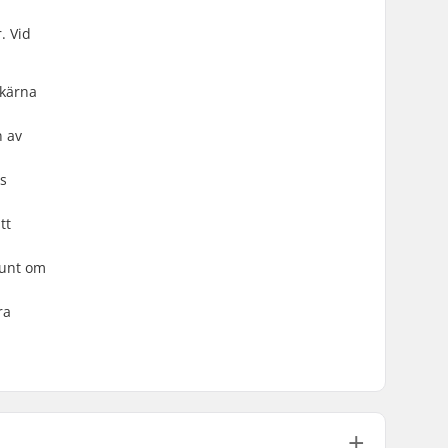
. Vid
 kärna
n av
ss
tt
runt om
ra