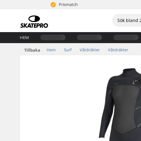
Prismatch
HEM
Hem
Surf
Våtdräkter
Våtdräkter
Tillbaka