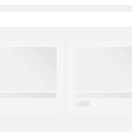
ter 3
,
TechnoButter
Tjocklek:
echnoButter Air Firewall
Aktivitet:
in
ss seam
Dragkedje system:
per Seal Neck
,
Krypto
Våtdräkts Typ:
z
,
Critical taping inside
Kön:
ate
Årsmodell: