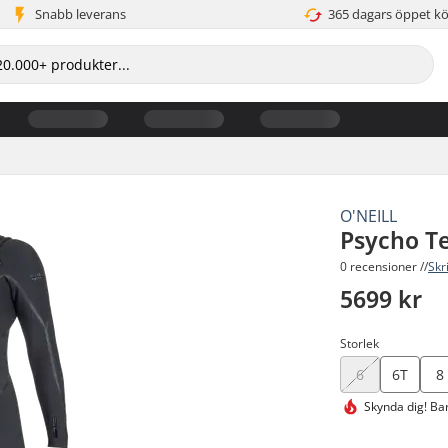
Snabb leverans
365 dagars öppet k
O'NEILL
Psycho T
0 recensioner //
Skr
5699 kr
Storlek
6
6T
8
Skynda dig!
Bar