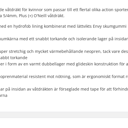
våtdräkt för kvinnor som passar till ett flertal olika action sporter
 5/4mm, Plus (+) O'Neill våtdräkt.
med en hydrofob lining kombinerat med lättvikts Envy skumgummi
 skumkärna med ett snabbt torkande och isolerande lager på insida
 super stretchig och mycket värmebehållande neopren, tack vare de
snabbt torkande
r i form av en varmt dubbellager med glideskin konstruktion för a
neoprenmaterial resistent mot nötning, som är ergonomiskt format 
mar på insidan av våtdräkten är förseglade med tape för att förhind
arna