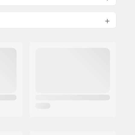
5/4mm,
Plus (+)
Wakeboarding, Kitesurfing, Surf,
Vindsurf
Chest Zip
Fullsuit
Kvinna
22