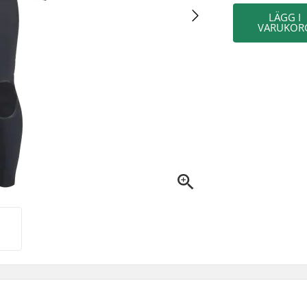
LÄGG I
VARUKOR