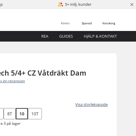
×
öp
5+ milj. kunder
Konto
Sparad
Varukorg
REA
GUIDES
HJÄLP & KONTAKT
ech 5/4+ CZ Våtdräkt Dam
iv en recension
Visa storleksguide
8T
10
10T
a 3 på lager