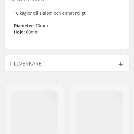
10 käglor till slalom och annat roligt.
Diameter:
70mm
Höjd:
80mm
TILLVERKARE
Namn:
Powerslide
Sportartikelvertriebs GmbH
Gatuadress:
Esbachgraben 1
Postnummer:
95463
Postort:
Bindlach
Land:
Tyskland