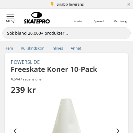
×
Snabb leverans
5+ milj. kunder
Meny
Konto
Sparad
Varukorg
Hem
Rullskridskor
Inlines
Annat
POWERSLIDE
Freeskate Koner 10-Pack
4,6
//
47 recensioner
239 kr