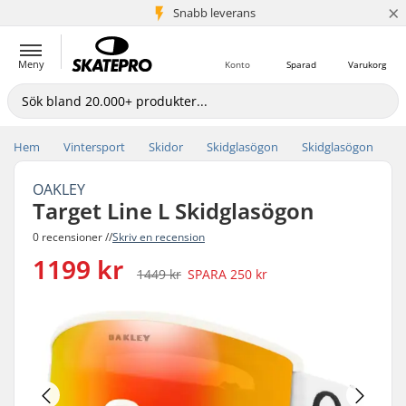
×
Snabb leverans
5+ milj. kunder
Meny
Konto
Sparad
Varukorg
Hem
Vintersport
Skidor
Skidglasögon
Skidglasögon
OAKLEY
Target Line L Skidglasögon
0 recensioner //
Skriv en recension
1199 kr
1449 kr
SPARA
250 kr