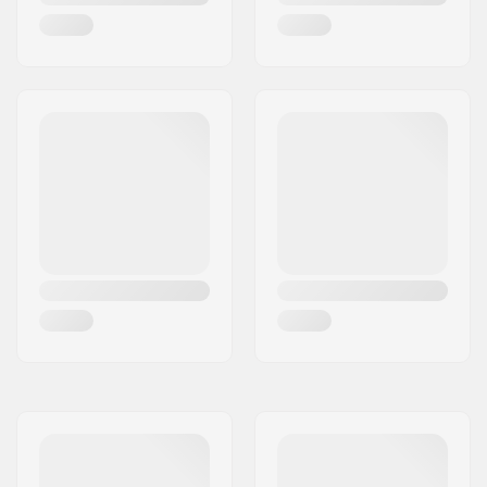
Ljusintag(VLT):
61%
Inkl. extra lins:
Nej
UV filter:
UVA