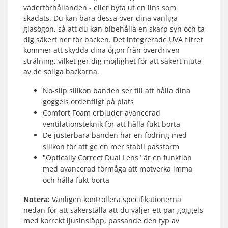
väderförhållanden - eller byta ut en lins som
skadats. Du kan bära dessa över dina vanliga
glasögon, så att du kan bibehålla en skarp syn och ta
dig säkert ner för backen. Det integrerade UVA filtret
kommer att skydda dina ögon från överdriven
strålning, vilket ger dig möjlighet för att säkert njuta
av de soliga backarna.
No-slip silikon banden ser till att hålla dina
goggels ordentligt på plats
Comfort Foam erbjuder avancerad
ventilationsteknik för att hålla fukt borta
De justerbara banden har en fodring med
silikon för att ge en mer stabil passform
"Optically Correct Dual Lens" är en funktion
med avancerad förmåga att motverka imma
och hålla fukt borta
Notera:
Vänligen kontrollera specifikationerna
nedan för att säkerställa att du väljer ett par goggels
med korrekt ljusinsläpp, passande den typ av