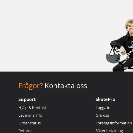
Frågor?
Kontakta oss
Support
SkatePro
Hjälp & Kontakt
Logga in
Leverans info
Om oss
Order status
Företagsinformation
Returer
Säker betalning