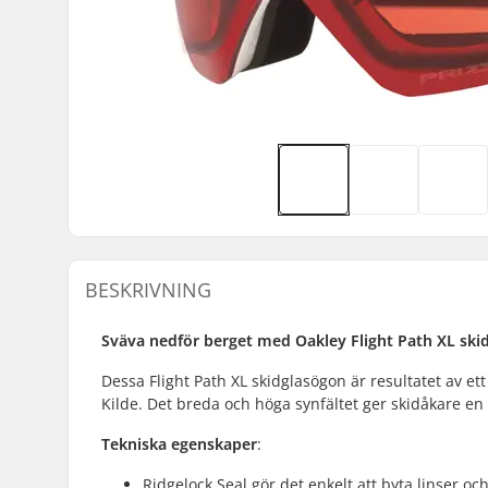
BESKRIVNING
Sväva nedför berget med Oakley Flight Path XL ski
Dessa Flight Path XL skidglasögon är resultatet av 
Kilde. Det breda och höga synfältet ger skidåkare en f
Tekniska egenskaper
:
Ridgelock Seal gör det enkelt att byta linser o