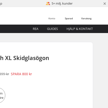
×
öp
5+ milj. kunder
Konto
Sparad
Varukorg
REA
GUIDES
HJÄLP & KONTAKT
th XL Skidglasögon
899 kr
SPARA
800 kr