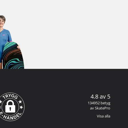
4.8 av 5
134952 betyg
av SkatePro
Visa alla