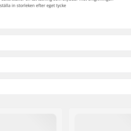
tälla in storleken efter eget tycke
Prizm Rose
Snöväde
Ljusintag(VLT)
Prizm Sapphire
Delvist 
yer Face Foam
,
Prizm Snow
Hjälmkompatibel:
Anti-dim teknologi:
Inkl. extra lins: