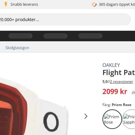
Snabb leverans
365 dagars öppet k
Skidglasögon
OAKLEY
Flight Pa
5,0
//
2 recensioner
2099 kr
2
Färg:
Prizm Rose