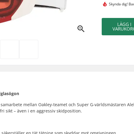
Skynda dig!
Bar
LÄGG I
VARUKOR
dglasögon
ett samarbete mellan Oakley-teamet och Super G-världsmästaren Al
ri sikt – även i en aggressiv skidposition.
ch säkerställer en tät tätning som skyddar mot omgivningen