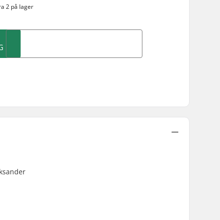
a 2 på lager
G
eksander