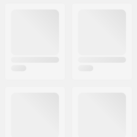
Gatuadress:
125 chemin des tissourds
Postnummer:
74400
Postort:
Chamonix
Land:
Frankrike