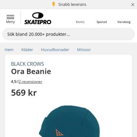
×
Snabb leverans
5+ milj. kunder
Meny
Konto
Sparad
Varukorg
Hem
Kläder
Huvudbonader
Mössor
BLACK CROWS
Ora Beanie
4,5
//
2 recensioner
569 kr