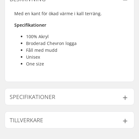
Med en kant för ökad värme i kall terräng.
Specifikationer
100% Akryl
Broderad Chevron logga
Fåll med mudd
Unisex
One size
SPECIFIKATIONER
Kön:
Man, Kvinna, Unisex
TILLVERKARE
Namn:
CAB 5-4 SAS