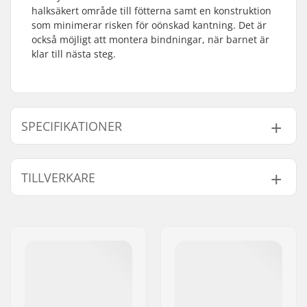
halksäkert område till fötterna samt en konstruktion
som minimerar risken för oönskad kantning. Det är
också möjligt att montera bindningar, när barnet är
klar till nästa steg.
SPECIFIKATIONER
Snowboard Flex:
2
TILLVERKARE
Bindings system:
3D
Form:
True Twin
Namn:
Burton Sportartikel GmbH
Bindning:
Ingår inte
Gatuadress:
Haller Strasse 111
Postnummer:
6020
Postort:
Innsbruck
Land:
Österrike