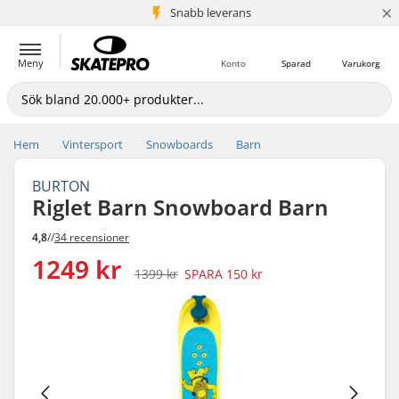
×
Snabb leverans
5+ milj. kunder
Meny
Konto
Sparad
Varukorg
Hem
Vintersport
Snowboards
Barn
BURTON
Riglet Barn Snowboard Barn
4,8
//
34 recensioner
1249 kr
1399 kr
SPARA
150 kr