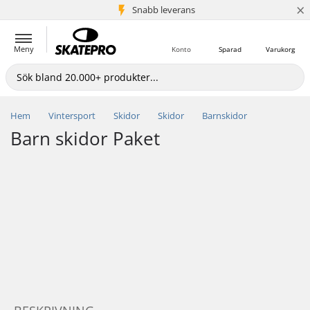
×
Snabb leverans
5+ milj. kunder
Meny
Konto
Sparad
Varukorg
Hem
Vintersport
Skidor
Skidor
Barnskidor
Barn skidor Paket