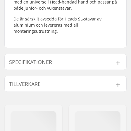
med en universell Head-bandad hand och passar på
både junior- och vuxenstavar.
De är särskilt avsedda för Heads SL-stavar av
aluminium och levereras med all
monteringsutrustning.
SPECIFIKATIONER
Bästa användning:
Racing
TILLVERKARE
Kön:
Man, Kvinna, Unisex
Namn:
Head Sports GMBH
Gatuadress:
Wuhrkopfweg 1
Postnummer:
6921
Postort:
Kennelbach
Land:
Österrike