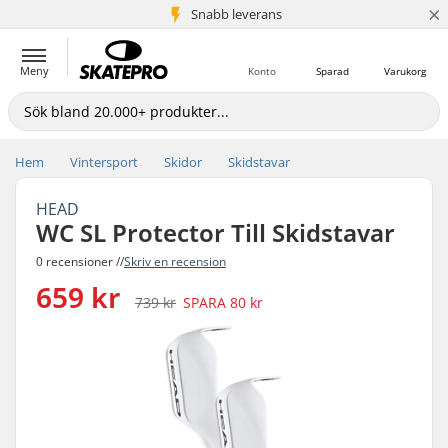
×
Snabb leverans
5+ milj. kunder
Meny
Konto
Sparad
Varukorg
Hem
Vintersport
Skidor
Skidstavar
HEAD
WC SL Protector Till Skidstavar
0 recensioner //
Skriv en recension
659 kr
739 kr
SPARA
80 kr