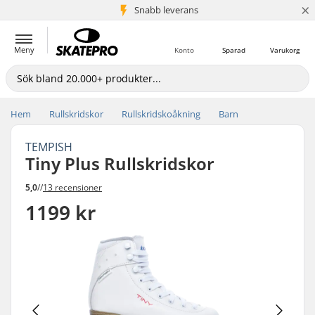
×
Snabb leverans
5+ milj. kunder
Meny
Konto
Sparad
Varukorg
Hem
Rullskridskor
Rullskridskoåkning
Barn
TEMPISH
Tiny Plus Rullskridskor
5,0
//
13 recensioner
1199 kr