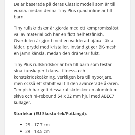
De är baserade på deras Classic modell som är till
vuxna, medan denna Tiny Plus quad inline är till
barn.
Tiny rullskridskor är gjorda med ett kompromisslöst
val av material och har en flott helhetsfinish.
Överdelen är gjord med en vadderad pjäxa i äkta
läder, prydd med kristaller. Invändigt ger BK-mesh
en jämn känsla, medan den dränerar fukt.
Tiny Plus rullskridskor är bra till barn som testar
sina kunskaper i dans-, fitness- och
konstskridskoåkning. Verkligen bra till nybörjare,
men också ett stabilt val till den avancerade åkaren.
Tempish har gett dessa rullskridskor en aluminium
skiva och hi-rebound 54 x 32 mm hjul med ABEC7
kullager.
Storlekar (EU Skostorlek/Fotlängd):
28 - 17.7 cm
29 - 18.5 cm