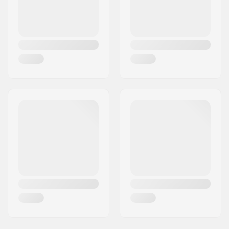
Inner käng detaljer:
Inbyggd
Låsmekanism:
Snöre
Käng material:
Läder
Material innerkänga:
Mikrofiber, BK Mesh
Cuff:
Hög ankelstöd
Hjulbredd:
32mm
Hjul hårdhet:
82A
Broms:
Ja
Kullager precision:
ABEC-7
Rekommenderad för:
Åkning innomhus,
Åkning utomhus,
Konståkning