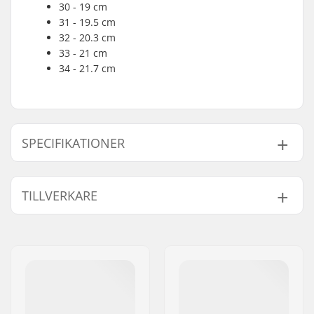
30 - 19 cm
31 - 19.5 cm
32 - 20.3 cm
33 - 21 cm
34 - 21.7 cm
SPECIFIKATIONER
Størrelsesjusterbar
Nej
TILLVERKARE
Känga:
Hjuldiameter:
54mm
Namn:
TEMPISH s.r.o.
Kängtyp:
Konstrullskridsko-
Gatuadress:
Bratrí Wolfu 495/16
åkning
Postnummer:
779 00
Nivå:
Nybörjare
,
Medelnivå
Postort:
Olomouc
Extra egenskaper:
Upphöjd häl
Land:
Tjeckien
Plate-material:
Aluminium