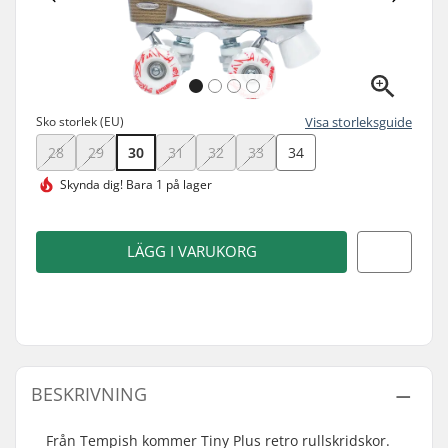
Sko storlek (EU)
Visa storleksguide
28
29
30
31
32
33
34
Skynda dig!
Bara 1 på lager
LÄGG I VARUKORG
BESKRIVNING
Från Tempish kommer Tiny Plus retro rullskridskor.