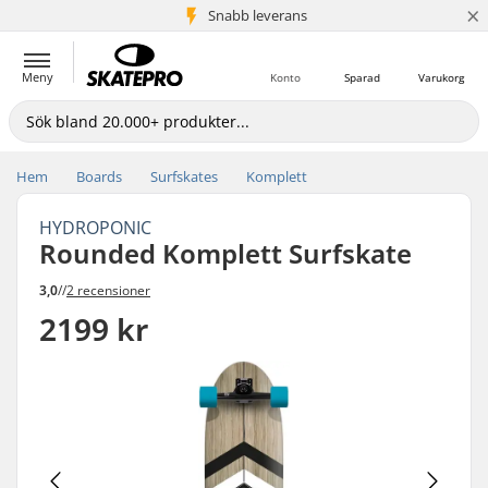
×
Snabb leverans
5+ milj. kunder
Meny
Konto
Sparad
Varukorg
Hem
Boards
Surfskates
Komplett
HYDROPONIC
Rounded Komplett Surfskate
3,0
//
2 recensioner
2199 kr