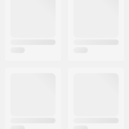
Postnummer:
08304
Ytterligare material:
Epoxy
Postort:
Mataro
Bräda specifikationer:
Kicktail, Cruiser
Land:
Spanien
Hjulbredd:
51mm
Hjul hårdhet:
80A
Hjul diameter:
65mm
Kullager precision:
ABEC-7
Truck typ:
Reversible hanger,
Reverse Kingpin
Truckstorlek:
160mm (6.3")
Truck gummi:
82A, 85A
Griptape:
Pre-gripped