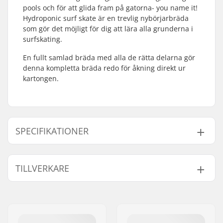
pools och för att glida fram på gatorna- you name it!
Hydroponic surf skate är en trevlig nybörjarbräda
som gör det möjligt för dig att lära alla grunderna i
surfskating.
En fullt samlad bräda med alla de rätta delarna gör
denna kompletta bräda redo för åkning direkt ur
kartongen.
SPECIFIKATIONER
Deck material:
Hard Rock Lönnträ,
TILLVERKARE
Kanadensisk lönnträ,
7-lags
Namn:
Garba Maroubbra S.L.
Axelavstånd:
16.5" (41.9cm)
Gatuadress:
Pol. industrial Mata
Deck längd:
30" (76.2cm)
Rocafonda
Deck bredd:
10" (25.5cm)